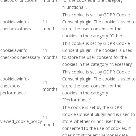
checbox-functional
months
for the cookies in the category
"Functional".
This cookie is set by GDPR Cookie
cookielawinfo-
11
Consent plugin. The cookie is used to
checbox-others
months
store the user consent for the
cookies in the category "Other.
This cookie is set by GDPR Cookie
cookielawinfo-
11
Consent plugin. The cookies is used
checkbox-necessary
months
to store the user consent for the
cookies in the category "Necessary".
This cookie is set by GDPR Cookie
cookielawinfo-
Consent plugin. The cookie is used to
11
checkbox-
store the user consent for the
months
performance
cookies in the category
"Performance".
The cookie is set by the GDPR
Cookie Consent plugin and is used to
11
viewed_cookie_policy
store whether or not user has
months
consented to the use of cookies. It
does not store any personal data.