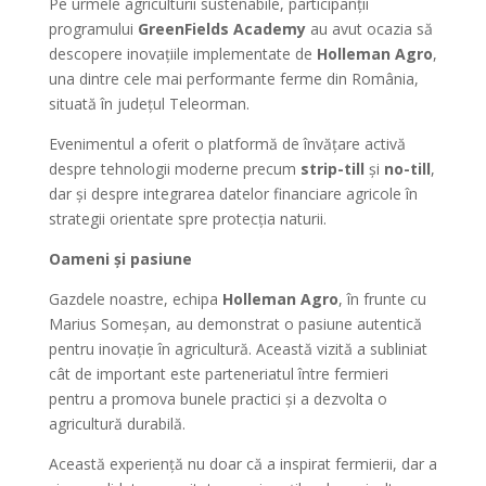
Pe urmele agriculturii sustenabile, participanții
programului
GreenFields Academy
au avut ocazia să
descopere inovațiile implementate de
Holleman Agro
,
una dintre cele mai performante ferme din România,
situată în județul Teleorman.
Evenimentul a oferit o platformă de învățare activă
despre tehnologii moderne precum
strip-till
și
no-till
,
dar și despre integrarea datelor financiare agricole în
strategii orientate spre protecția naturii.
Oameni și pasiune
Gazdele noastre, echipa
Holleman Agro
, în frunte cu
Marius Someșan, au demonstrat o pasiune autentică
pentru inovație în agricultură. Această vizită a subliniat
cât de important este parteneriatul între fermieri
pentru a promova bunele practici și a dezvolta o
agricultură durabilă.
Această experiență nu doar că a inspirat fermierii, dar a